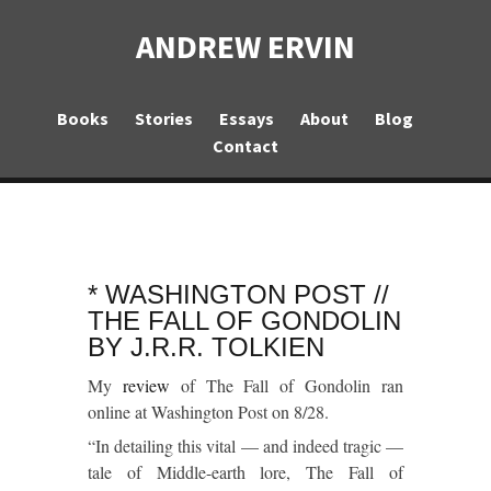
ANDREW ERVIN
Books
Stories
Essays
About
Blog
Contact
* WASHINGTON POST //
THE FALL OF GONDOLIN
BY J.R.R. TOLKIEN
My
review
of
The Fall of Gondolin
ran
online at
Washington Post
on 8/28.
“In detailing this vital — and indeed tragic —
tale of Middle-earth lore,
The Fall of